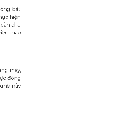
động bất
hực hiện
toàn cho
việc thao
ang máy,
vực đông
nghệ này