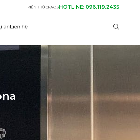
HOTLINE: 096.119.2435
KIẾN THỨC
FAQS
ự án
Liên hệ
ona