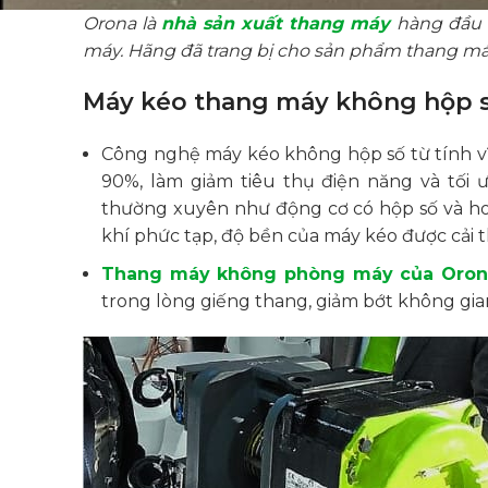
Orona là
nhà sản xuất thang máy
hàng đầu C
máy. Hãng đã trang bị cho sản phẩm thang máy
Máy kéo thang máy không hộp số
Công nghệ máy kéo không hộp số từ tính v
90%, làm giảm tiêu thụ điện năng và tối 
thường xuyên như động cơ có hộp số và hoạ
khí phức tạp, độ bền của máy kéo được cải t
Thang máy không phòng máy của Oron
trong lòng giếng thang, giảm bớt không gian