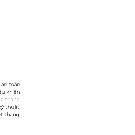
 an toàn
ều khiển
ng thang
kỹ thuật,
ẹt thang,