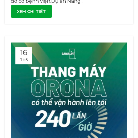
đó có bệnh viện.Dự án Nâng...
XEM CHI TIẾT
16
TH5