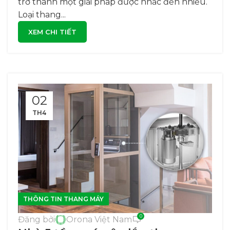
trở thành một giải pháp được nhắc đến nhiều.
Loại thang...
XEM CHI TIẾT
02
TH4
THÔNG TIN THANG MÁY
0
Đăng bởi
Orona Việt Nam