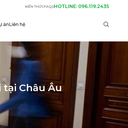
HOTLINE: 096.119.2435
KIẾN THỨC
FAQS
ự án
Liên hệ
 tại Châu Âu