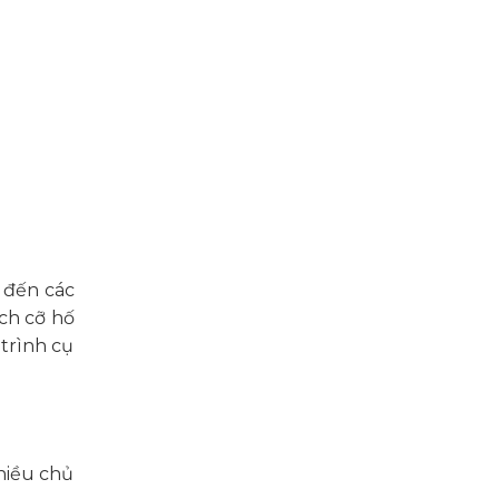
 đến các
ích cỡ hố
 trình cụ
hiều chủ