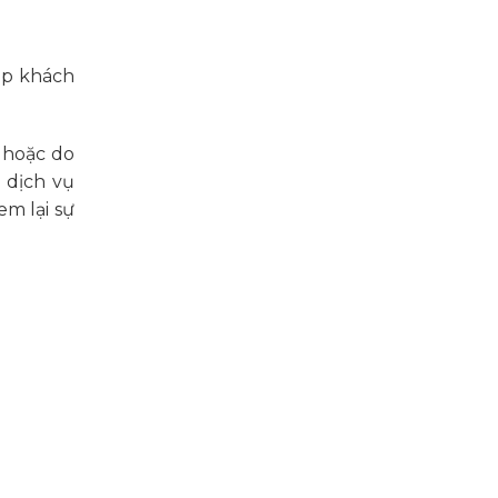
úp khách
 hoặc do
 dịch vụ
m lại sự