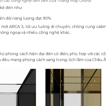
 số các công nghệ tiên tiến của Thang máy Orona
kể đến như:
yển đổi năng lượng đạt 90%
hệ mới ARCA 3, tối ưu luồng di chuyển, chống rung cabi
hồng ngoại và nhiều công nghệ khác…
từ phong cách hiện đại đến cổ điển, phù hợp với các cô
ả đều mang phong cách sang trọng, lịch lãm của Châu Â