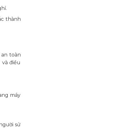
hỉ.
ác thành
 an toàn
 và điều
hang máy
người sử