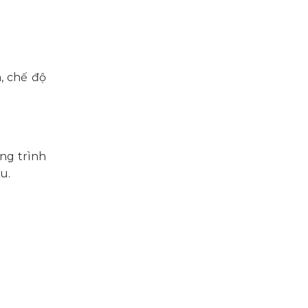
n, chế độ
ng trình
u.